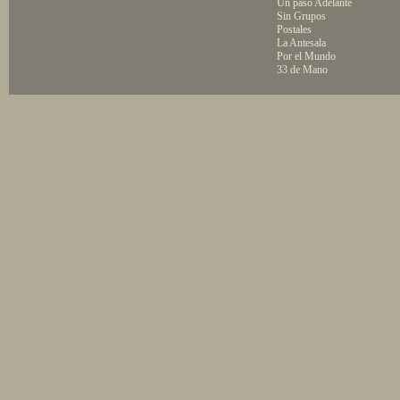
Un paso Adelante
Sin Grupos
Postales
La Antesala
Por el Mundo
33 de Mano