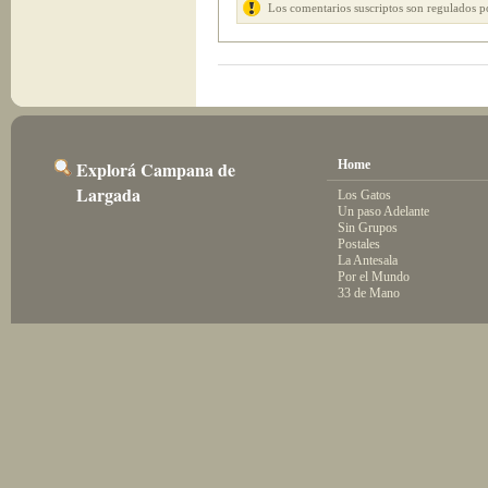
Los comentarios suscriptos son regulados p
Explorá Campana de
Home
Largada
Los Gatos
Un paso Adelante
Sin Grupos
Postales
La Antesala
Por el Mundo
33 de Mano