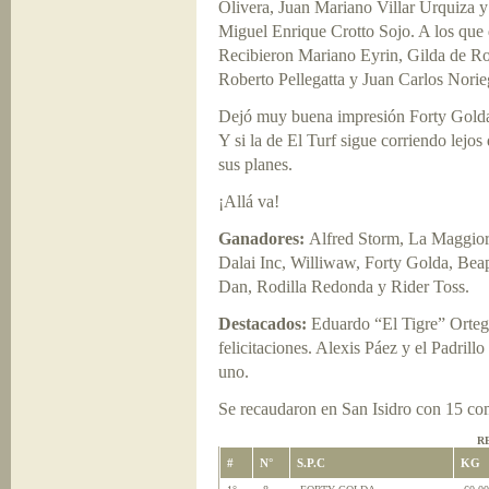
Olivera, Juan Mariano Villar Urquiza y
Miguel Enrique Crotto Sojo. A los que 
Recibieron Mariano Eyrin, Gilda de Ro
Roberto Pellegatta y Juan Carlos Norie
Dejó muy buena impresión Forty Golda y 
Y si la de El Turf sigue corriendo lejo
sus planes.
¡Allá va!
Ganadores:
Alfred Storm, La Maggior
Dalai Inc, Williwaw, Forty Golda, Beap
Dan, Rodilla Redonda y Rider Toss.
Destacados:
Eduardo “El Tigre” Ortega
felicitaciones. Alexis Páez y el Padril
uno.
Se recaudaron en San Isidro con 15 co
R
#
N°
S.P.C
KG