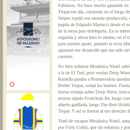
Fabuloso. No hace mucho ganando en P
Trepat ese día, corriendo en el fuego de
Stripes repitió esa enorme producción,
pupila de Edgardo Martucci desde el mis
de la mesa para doblegarla. En la anterio
segunda y ahora hizo lo mismo, en el 
para nuestro gusto, pisando la recta úl
aguantar ese desarrollo que tan solo si
carreras.
No bien soltaron Mesiánica Nistel salió
a la de El Turf, pero venían Deep Wave
Ramella paraba a Promovedora quedando
Berthe Trepat, rompí los boletos. Form
buena ventaja sobre Deep Wave, buscan
terreno rápido Festichola Int, luego co
abierta gatillada, luego The Best Holi
Trepat. Y así se fueron al tiro derecho fi
Trató de escapar Mesiánica Nistel, am
por Forty Golda, que sin esfuerzo y por 