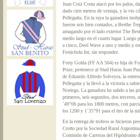
Juan Cruz Costa atacó por los palos, da
dado cien metros de ventaja, y la vio 
Pellegatta. En la raya la ganadora inobj
fueron seis bien contados, a Berthe Trep
amagando por el lado exterior The Bes
medio largo en el cuarto lugar. Luego p
a cinco, Deel Wave a uno y medio y en 
Festichola Int, sin responder.
Forty Golda (FF AA 504) es hija de Fo
Prize, pertenece al Stud Haras Juan Pu
de Eduardo Alfredo Solveyra, la entren
Pellegatta y la llevó a la victoria a sab
Noriega. La ganadora ha salido a las p
primeros, seis segundos, dos terceros,
´49”06 para los 1800 metros, con parci
los 1200 y 1´35”91 para el tiro de la mil
En la entrega de trofeos se hicieron pr
Crotto por la Sociedad Rural Argentin
Comisión de Carreras del Hipódromo de