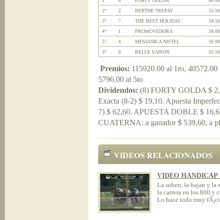
1°
8
FORTY GOLDA
60.00
2°
2
BERTHE TREPAT
55.50
3°
7
THE BEST HOLIDAY
58.50
4°
1
PROMOVEDORA
58.00
5°
4
MESIANICA NISTEL
56.00
6°
6
BELLE SAISON
55.50
Premios:
115920.00 al 1ro, 40572.00 a
5796.00 al 5to
Dividendos:
(8) FORTY GOLDA $ 2,00 
Exacta (8-2) $ 19,10. Apuesta Imperfect
7) $ 62,60. APUESTA DOBLE $ 16,
CUATERNA: a ganador $ 539,60, a pla
VIDEOS RELACIONADOS
VIDEO HANDICAP
La suben, la bajan y la 
la carrera en los 800 y 
Lo hace todo muy fÃ¡cil.