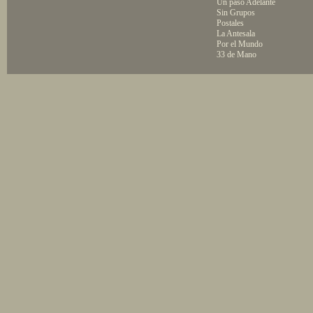
Un paso Adelante
Sin Grupos
Postales
La Antesala
Por el Mundo
33 de Mano