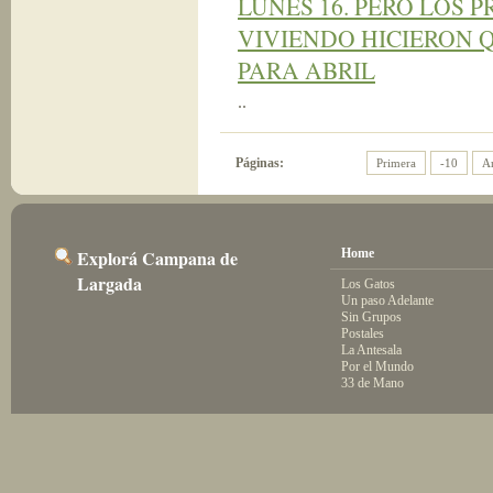
LUNES 16. PERO LOS
VIVIENDO HICIERON 
PARA ABRIL
..
Páginas:
Primera
-10
An
Explorá Campana de
Home
Largada
Los Gatos
Un paso Adelante
Sin Grupos
Postales
La Antesala
Por el Mundo
33 de Mano