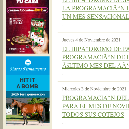
LA PROGRAMACIÃ“N D
UN MES SENSACIONAL
...
Jueves 4 de Noviembre de 2021
EL HIPÃ“DROMO DE P
PROGRAMACIÃ“N DE DI
ÃšLTIMO MES DEL AÃ‘
...
Miercoles 3 de Noviembre de 2021
PROGRAMACIÃ“N DEL
PARA EL MES DE NOVI
TODOS SUS COTEJOS
...